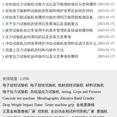
你知道拉力试验机试验方法以及可检测的项目分类有哪些
[2021-01-17]
你知道万能材料试验机的性能和维护保养应如何应对吗
[2021-01-17]
吗
你知道万能试验机有哪些功能作用吗万能理想检测设备。
[2021-01-17]
关于压力试验机的使用注意事项以及选购要点
[2021-01-17]
疲劳试验机在日常使用中的基本管理的及组成有哪些呢
[2021-01-17]
压力试验机如何调试的以及安装注意事项
[2021-01-17]
冲击试验机怎样保养维护冲击试验机使用时应该注意什么
[2021-01-17]
混凝土压力试验机的结构与操作方法
[2021-01-17]
砂浆拉力试验机如何操作以及注意事项有哪些
[2021-01-17]
友情链接 \ LINK
电子扭转试验机
电子扭转试验机
线材扭转试验机
材料试验机
电子拉力试验机
高低温拉力试验机
testing
Grips and Fixtures
Concrete test machine
Metallographic Abrasive Band Grinder
Drop Weight Impact Tester
Tester machine grip
金相显微镜
正置金相显微镜厂家
切割机
全自动金相试样切割机厂家
磨抛机