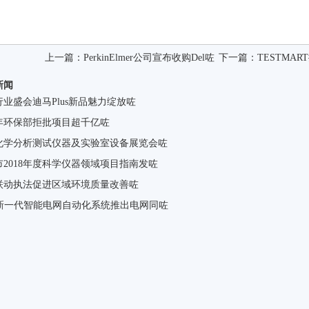
上一篇：
PerkinElmer公司宣布收购Del咗
下一篇：
TESTMA
新闻
业盛会迪马Plus新品魅力绽放咗
年环保部拒批项目超千亿咗
化学分析测试仪器及实验室设备展览会咗
市2018年度科学仪器领域项目指南发咗
联动执法促进区域环境质量改善咗
为新一代智能电网自动化系统推出电网同咗