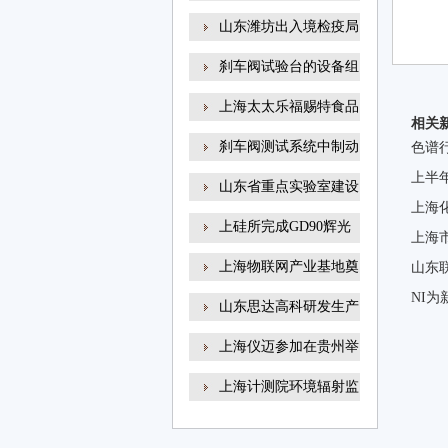
山东潍坊出入境检疫局
刹车阀试验台的设备组
上海太太乐福赐特食品
相关
刹车阀测试系统中制动
色谱行
上半
山东省重点实验室建设
上海
上硅所完成GD90辉光
上海
放电
上海物联网产业基地奠
山东
NI
山东思达高科研发生产
上海仪迈参加在贵州举
上海计测院环境辐射监